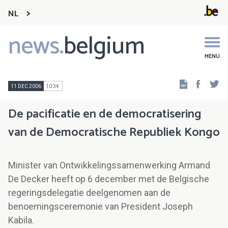
NL
news.
belgium
Main
navigation
MENU
Faceb
Tw
11 DEC 2006
10:34
De pacificatie en de democratisering
van de Democratische Republiek Kongo
Minister van Ontwikkelingssamenwerking Armand
De Decker heeft op 6 december met de Belgische
regeringsdelegatie deelgenomen aan de
benoemingsceremonie van President Joseph
Kabila.