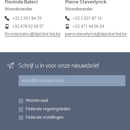
Florinda
Baleci
Pierre
Steverlynck
Woordvoerder
Woordvoerder
+32 2 501 84 29
+32 2 501 87 16
+32 478 92 09 37
+32 471 44 06 04
florinda.baleci@diplobel.fed.be
pierre.steverlynck@diplobel.fed.be
Schrijf u in voor onze nieuwsbrief
E-mail
Inschrijvingen
Ministerraad
Federale regeringsleden
Federale instellingen