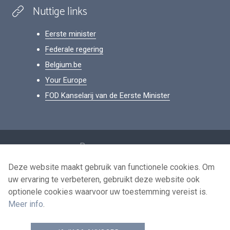
Nuttige links
Eerste minister
Federale regering
Belgium.be
Your Europe
FOD Kanselarij van de Eerste Minister
Footer
Persoonsgegevens
Voorwaarden voor het hergebruik
Deze website maakt gebruik van functionele cookies. Om
uw ervaring te verbeteren, gebruikt deze website ook
Contacteer ons
optionele cookies waarvoor uw toestemming vereist is.
Toegankelijkheid
Meer info
.