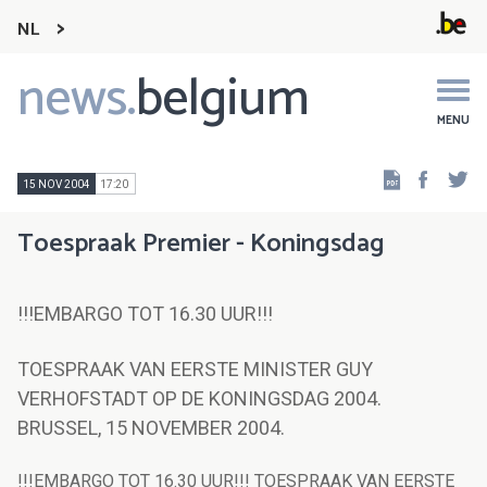
NL
news.
belgium
Main
navigation
MENU
Faceb
Tw
15 NOV 2004
17:20
Toespraak Premier - Koningsdag
!!!EMBARGO TOT 16.30 UUR!!!
TOESPRAAK VAN EERSTE MINISTER GUY
VERHOFSTADT OP DE KONINGSDAG 2004.
BRUSSEL, 15 NOVEMBER 2004.
!!!EMBARGO TOT 16.30 UUR!!! TOESPRAAK VAN EERSTE