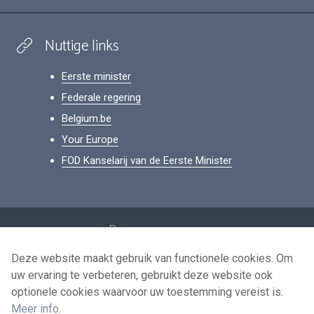
Nuttige links
Eerste minister
Federale regering
Belgium.be
Your Europe
FOD Kanselarij van de Eerste Minister
Footer
Persoonsgegevens
Voorwaarden voor het hergebruik
Deze website maakt gebruik van functionele cookies. Om
uw ervaring te verbeteren, gebruikt deze website ook
Contacteer ons
optionele cookies waarvoor uw toestemming vereist is.
Toegankelijkheid
Meer info
.