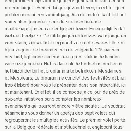
een probleem zijn voor de jongere generaties. Dat mensen
steeds langer leven en langer gezond leven, is echter geen
probleem maar een vooruitgang. Aan de andere kant lijkt het
soms alsof jongeren, door de snel evoluerende
maatschappij, in een ander tijdperk leven. En eigenlijk is dat
wel een beetje zo. De uitdagingen en keuzes waar jongeren
voor staan, zijn wellicht nog nooit zo groot geweest. Ik zou
bijna zeggen, de toekomst van de volgende 175 jaar van
ons land, ligt inderdaad voor een groot stuk in de handen
van onze jongeren. Het is dan ook de bedoeling om hen in
het bijzonder bij het programma te betrekken. Mesdames
et Messieurs, Le programme concret des festivités et bien
trop élaboré pour vous le présenter, dans son intégralité, ici
et maintenant. En effet, il se compose, à ce jour, de près de
soixante initiatives sans compter les nombreux
événements qui pourront encore y être ajoutés. Je voudrais
néanmoins vous donner un aperçu des sept volets qui
regrouperont les multiples activités. Le premier volet porte
sur la Belgique fédérale et institutionnelle, englobant tous