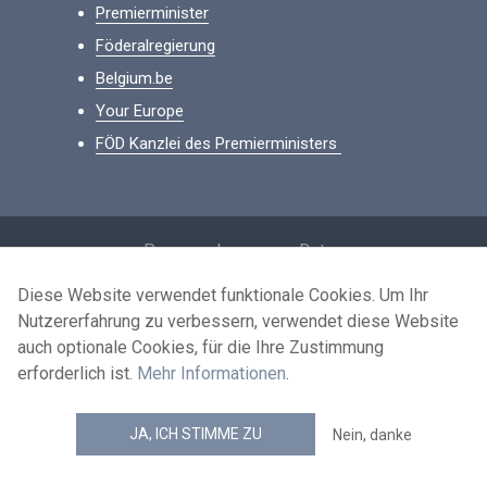
Premierminister
Föderalregierung
Belgium.be
Your Europe
FÖD Kanzlei des Premierministers
Footer
Personenbezogene Daten
Bedingungen für die Wiederverwendung
Diese Website verwendet funktionale Cookies. Um Ihr
Nutzererfahrung zu verbessern, verwendet diese Website
Kontaktieren Sie uns
auch optionale Cookies, für die Ihre Zustimmung
Barrierefreiheit
erforderlich ist.
Mehr Informationen
.
news.belgium RSS feed
JA, ICH STIMME ZU
Nein, danke
© 2026 - news.belgium.be