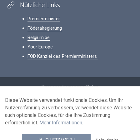
Nützliche Links
Premierminister
Föderalregierung
Belgium.be
Your Europe
FÖD Kanzlei des Premierministers
Footer
Personenbezogene Daten
Bedingungen für die Wiederverwendung
Diese Website verwendet funktionale Cookies. Um Ihr
Nutzererfahrung zu verbessern, verwendet diese Website
Kontaktieren Sie uns
auch optionale Cookies, für die Ihre Zustimmung
Barrierefreiheit
erforderlich ist.
Mehr Informationen
.
news.belgium RSS feed