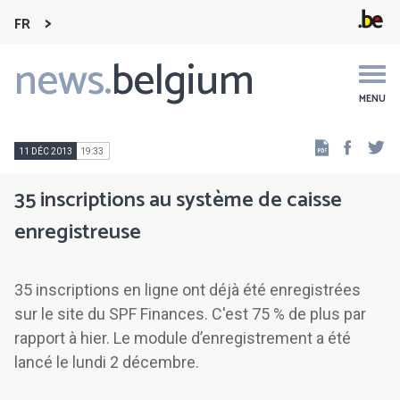
FR
news.
belgium
Main
navigation
MENU
Faceb
Tw
11 DÉC 2013
19:33
35 inscriptions au système de caisse
enregistreuse
35 inscriptions en ligne ont déjà été enregistrées
sur le site du SPF Finances. C'est 75 % de plus par
rapport à hier. Le module d’enregistrement a été
lancé le lundi 2 décembre.