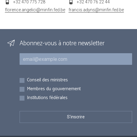
+32 470 775 728
+32 470 76 22 44
florence.angelici@minfin.fed.be
francis.adyns@minfin.fed.be
Abonnez-vous à notre newsletter
Courriel
Inscriptions
Conseil des ministres
Membres du gouvernement
Institutions fédérales