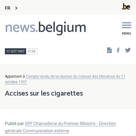
FR
news.
belgium
Main
navigation
MENU
Faceb
Tw
17 OCT 1997
17:00
Appartient à
Compte rendu de la réunion du Conseil des Ministres du 17
octobre 1997
Accises sur les cigarettes
Publié par
SPF Chancellerie du Premier Ministre - Direction
générale Communication externe