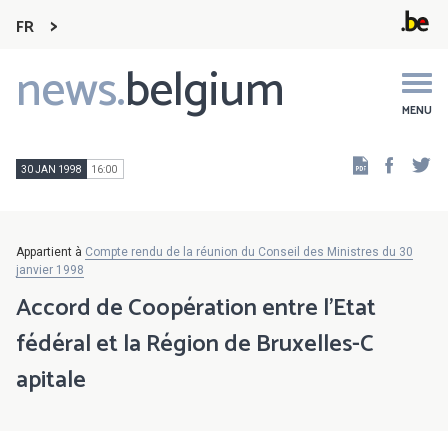
FR
news.
belgium
Main
navigation
MENU
Faceb
Tw
30 JAN 1998
16:00
Appartient à
Compte rendu de la réunion du Conseil des Ministres du 30
janvier 1998
Accord de Coopération entre l'Etat
fédéral et la Région de Bruxelles-C
apitale