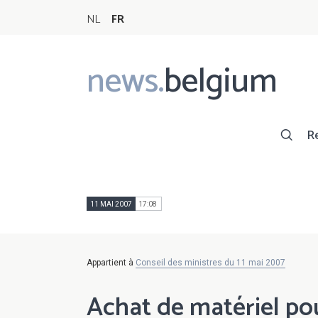
NL
FR
news.
belgium
Main
navigation
R
11 MAI 2007
17:08
Appartient à
Conseil des ministres du 11 mai 2007
Achat de matériel pou