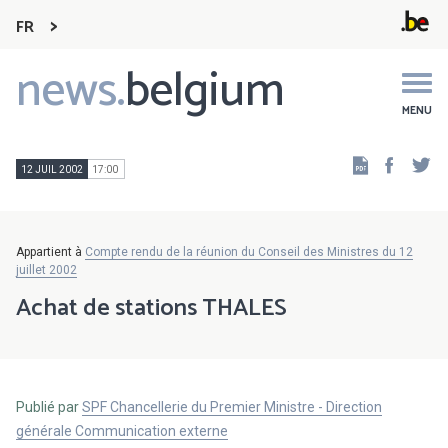
FR
news.
belgium
Main
navigation
MENU
Faceb
Tw
12 JUIL 2002
17:00
Appartient à
Compte rendu de la réunion du Conseil des Ministres du 12
juillet 2002
Achat de stations THALES
Publié par
SPF Chancellerie du Premier Ministre - Direction
générale Communication externe