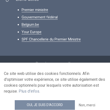
Premier ministre
Gouvernement fédéral
Belgium.be
Your Europe
SPF Chancellerie du Premier Ministre
Footer
Données personnelles
Conditions de réutilisation
Ce site web utilise des cookies fonctionnels. Afin
d'optimiser votre expérience, ce site utilise également des
Contactez-nous
cookies optionnels pour lesquels votre autorisation est
Accessibilité
requise.
Plus d'infos
.
news.belgium flux RSS
OUI, JE SUIS D'ACCORD
Non, merci