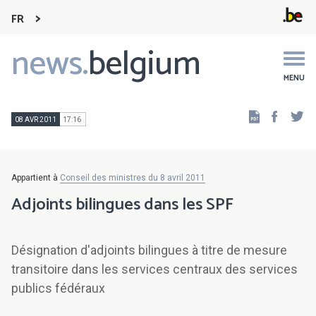
FR
news.
belgium
Main
navigation
MENU
Faceb
Tw
08 AVR 2011
17:16
Appartient à
Conseil des ministres du 8 avril 2011
Adjoints bilingues dans les SPF
Désignation d'adjoints bilingues à titre de mesure
transitoire dans les services centraux des services
publics fédéraux