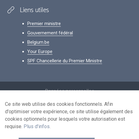
Liens utiles
Premier ministre
Gouvernement fédéral
Belgium.be
Your Europe
SPF Chancellerie du Premier Ministre
Footer
Données personnelles
Conditions de réutilisation
Ce site web utilise des cookies fonctionnels. Afin
d'optimiser votre expérience, ce site utilise également des
Contactez-nous
cookies optionnels pour lesquels votre autorisation est
Accessibilité
requise.
Plus d'infos
.