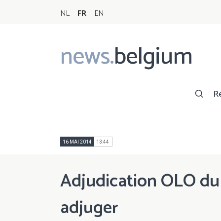
NL
FR
EN
news.
belgium
Main
navigation
R
16 MAI 2014
13:44
Adjudication OLO du
adjuger