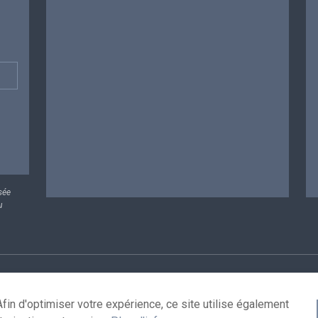
sée
u
rsonnelles
Conditions de réutilisation
Contactez-nous
A
fin d'optimiser votre expérience, ce site utilise également