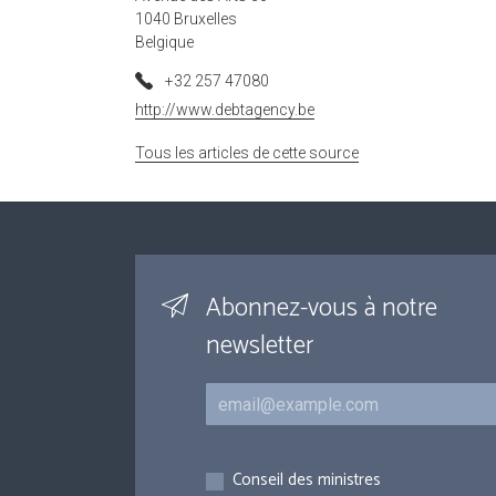
1040 Bruxelles
Belgique
+32 257 47080
http://www.debtagency.be
Tous les articles de cette source
Abonnez-vous à notre
newsletter
Courriel
Inscriptions
Conseil des ministres