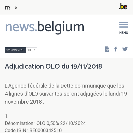
FR
news.
belgium
Main
navigation
MENU
Faceb
Tw
12 NOV 2018
18:07
Adjudication OLO du 19/11/2018
L'Agence fédérale de la Dette communique que les
4 lignes d'OLO suivantes seront adjugées le lundi 19
novembre 2018 :
1.
Dénomination : OLO 0,50% 22/10/2024
Code ISIN : BE0000342510