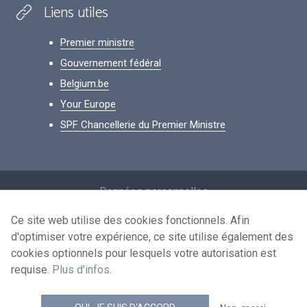
Liens utiles
Premier ministre
Gouvernement fédéral
Belgium.be
Your Europe
SPF Chancellerie du Premier Ministre
Footer
Données personnelles
Conditions de réutilisation
Ce site web utilise des cookies fonctionnels. Afin
d'optimiser votre expérience, ce site utilise également des
Contactez-nous
cookies optionnels pour lesquels votre autorisation est
Accessibilité
requise.
Plus d'infos
.
news.belgium flux RSS