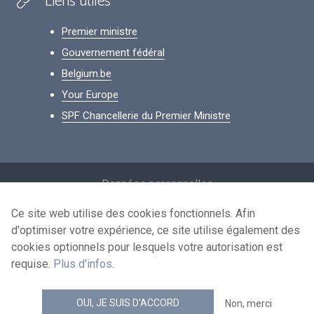
Liens utiles
Premier ministre
Gouvernement fédéral
Belgium.be
Your Europe
SPF Chancellerie du Premier Ministre
Footer
Données personnelles
Conditions de réutilisation
Ce site web utilise des cookies fonctionnels. Afin
d'optimiser votre expérience, ce site utilise également des
Contactez-nous
cookies optionnels pour lesquels votre autorisation est
Accessibilité
requise.
Plus d'infos
.
news.belgium flux RSS
OUI, JE SUIS D'ACCORD
Non, merci