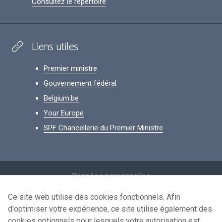
Consultez le répertoire
Liens utiles
Premier ministre
Gouvernement fédéral
Belgium.be
Your Europe
SPF Chancellerie du Premier Ministre
Footer
Données personnelles
Conditions de réutilisation
Ce site web utilise des cookies fonctionnels. Afin
d'optimiser votre expérience, ce site utilise également des
Contactez-nous
cookies optionnels pour lesquels votre autorisation est