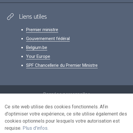
Liens utiles
Premier ministre
Gouvernement fédéral
Belgium.be
Your Europe
SPF Chancellerie du Premier Ministre
Footer
Données personnelles
Conditions de réutilisation
Ce site web utilise des cookies fonctionnels. Afin
d'optimiser votre expérience, ce site utilise également des
Contactez-nous
cookies optionnels pour lesquels votre autorisation est
Accessibilité
requise.
Plus d'infos
.