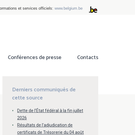
ormations et services officiels:
www.belgium.be
Conférences de presse
Contacts
ok
tter
Derniers communiqués de
cette source
Dette de l’État fédéral à la fin juillet
2026
Résultats de l'adjudication de
certificats de Trésorerie du 04 août