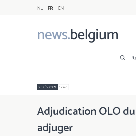
NL
FR
EN
news.
belgium
Main
navigation
R
20 FÉV 2009
12:47
Adjudication OLO du
adjuger