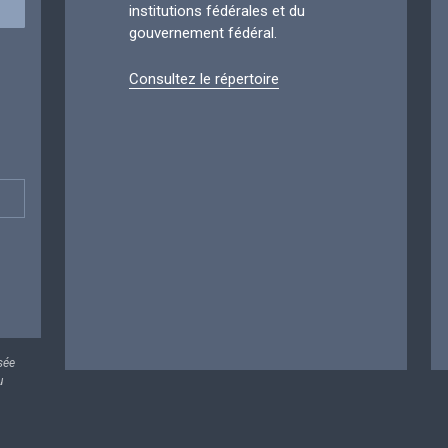
institutions fédérales et du
gouvernement fédéral.
Consultez le répertoire
sée
u