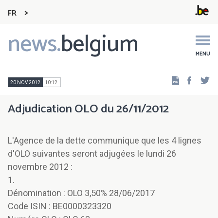
FR
news.
belgium
Main
navigation
MENU
Faceb
Tw
20 NOV 2012
10:12
Adjudication OLO du 26/11/2012
L'Agence de la dette communique que les 4 lignes
d'OLO suivantes seront adjugées le lundi 26
novembre 2012 :
1.
Dénomination : OLO 3,50% 28/06/2017
Code ISIN : BE0000323320