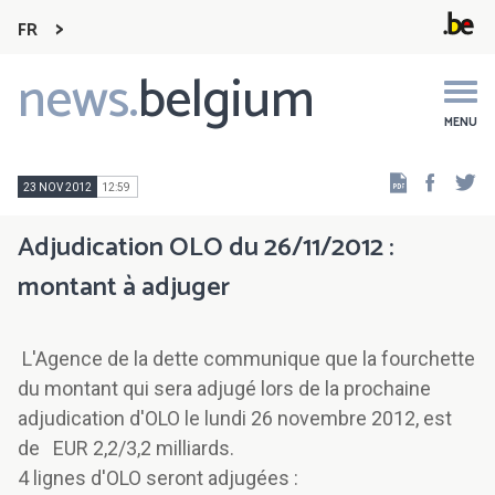
FR
news.
belgium
Main
navigation
MENU
Faceb
Tw
23 NOV 2012
12:59
Adjudication OLO du 26/11/2012 :
montant à adjuger
L'Agence de la dette communique que la fourchette
du montant qui sera adjugé lors de la prochaine
adjudication d'OLO le lundi 26 novembre 2012, est
de EUR 2,2/3,2 milliards.
4 lignes d'OLO seront adjugées :