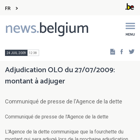
FR
news.
belgium
Main
navigation
MENU
Faceb
Tw
24 JUIL 2009
12:38
Adjudication OLO du 27/07/2009:
montant à adjuger
Communiqué de presse de l'Agence de la dette
Communiqué de presse de l'Agence de la dette
L'Agence de la dette communique que la fourchette du
montant qui sera adjugé lors de la prochaine adjudication