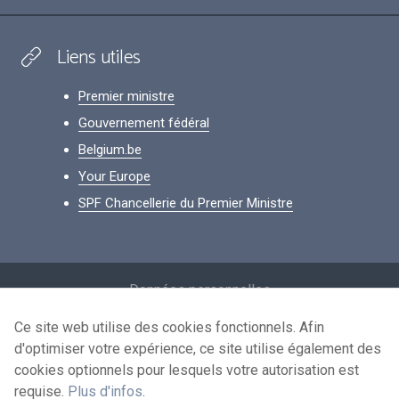
Liens utiles
Premier ministre
Gouvernement fédéral
Belgium.be
Your Europe
SPF Chancellerie du Premier Ministre
Footer
Données personnelles
Conditions de réutilisation
Ce site web utilise des cookies fonctionnels. Afin
d'optimiser votre expérience, ce site utilise également des
Contactez-nous
cookies optionnels pour lesquels votre autorisation est
Accessibilité
requise.
Plus d'infos
.