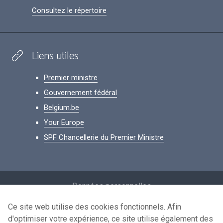
Consultez le répertoire
Liens utiles
Premier ministre
Gouvernement fédéral
Belgium.be
Your Europe
SPF Chancellerie du Premier Ministre
Footer
Données personnelles
Conditions de réutilisation
Ce site web utilise des cookies fonctionnels. Afin
d'optimiser votre expérience, ce site utilise également des
Contactez-nous