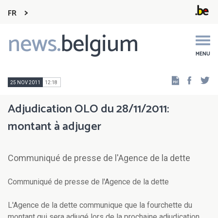
FR
news.
belgium
Main
navigation
MENU
Faceb
Tw
25 NOV 2011
12:18
Adjudication OLO du 28/11/2011:
montant à adjuger
Communiqué de presse de l'Agence de la dette
Communiqué de presse de l'Agence de la dette
L'Agence de la dette communique que la fourchette du
montant qui sera adjugé lors de la prochaine adjudication