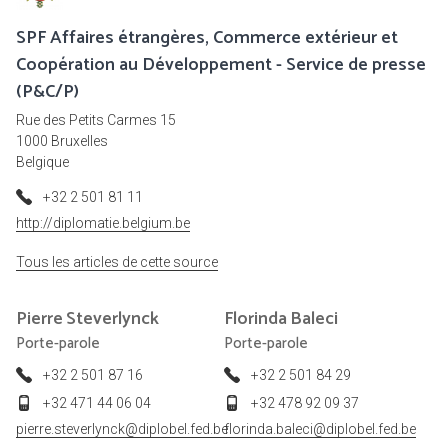
SPF Affaires étrangères, Commerce extérieur et
Coopération au Développement - Service de presse
(P&C/P)
Rue des Petits Carmes 15
1000 Bruxelles
Belgique
+32 2 501 81 11
http://diplomatie.belgium.be
Tous les articles de cette source
Pierre
Steverlynck
Florinda
Baleci
Porte-parole
Porte-parole
+32 2 501 87 16
+32 2 501 84 29
+32 471 44 06 04
+32 478 92 09 37
pierre.steverlynck@diplobel.fed.be
florinda.baleci@diplobel.fed.be