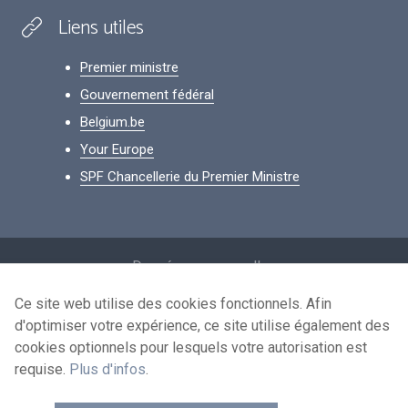
Liens utiles
Premier ministre
Gouvernement fédéral
Belgium.be
Your Europe
SPF Chancellerie du Premier Ministre
Footer
Données personnelles
Conditions de réutilisation
Ce site web utilise des cookies fonctionnels. Afin
d'optimiser votre expérience, ce site utilise également des
Contactez-nous
cookies optionnels pour lesquels votre autorisation est
Accessibilité
requise.
Plus d'infos
.