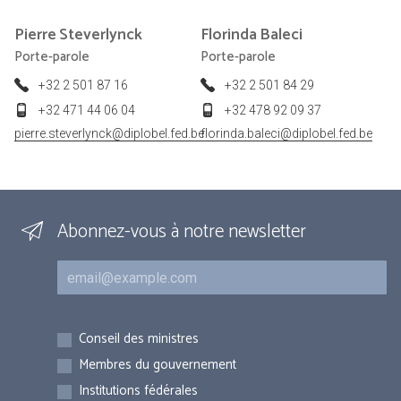
Pierre
Steverlynck
Florinda
Baleci
Porte-parole
Porte-parole
+32 2 501 87 16
+32 2 501 84 29
+32 471 44 06 04
+32 478 92 09 37
pierre.steverlynck@diplobel.fed.be
florinda.baleci@diplobel.fed.be
Abonnez-vous à notre newsletter
Courriel
Inscriptions
Conseil des ministres
Membres du gouvernement
Institutions fédérales