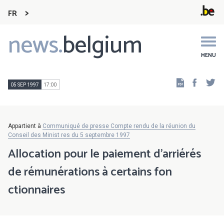
FR
news.
belgium
Main
navigation
MENU
Faceb
Tw
05 SEP 1997
17:00
Appartient à
Communiqué de presse Compte rendu de la réunion du
Conseil des Minist res du 5 septembre 1997
Allocation pour le paiement d'arriérés
de rémunérations à certains fon
ctionnaires