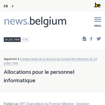
FR
news.
belgium
Main
navigation
MENU
Faceb
Tw
24 JUIL 1998
17:00
Appartient à
Compte rendu de la réunion du Conseil des Ministres du 24
juillet 1998
Allocations pour le personnel
informatique
Publié par
SPF Chancellerie du Premier Ministre - Direction