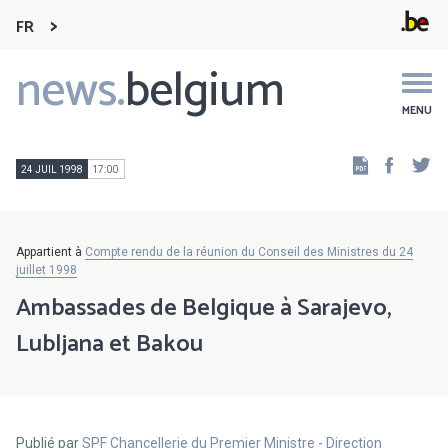
FR
news.
belgium
Main
navigation
MENU
Faceb
Tw
24 JUIL 1998
17:00
Appartient à
Compte rendu de la réunion du Conseil des Ministres du 24
juillet 1998
Ambassades de Belgique à Sarajevo,
Lubljana et Bakou
Publié par
SPF Chancellerie du Premier Ministre - Direction