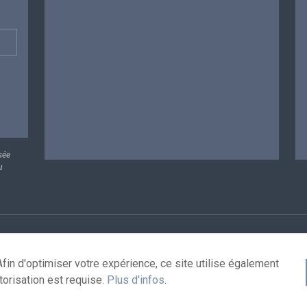
sée
u
rsonnelles
Conditions de réutilisation
Contactez-nous
A
fin d'optimiser votre expérience, ce site utilise également
torisation est requise.
Plus d'infos
.