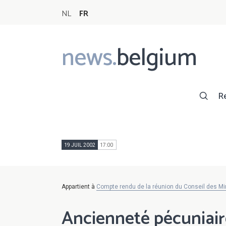
NL
FR
news.
belgium
Main
navigation
R
19 JUIL 2002
17:00
Appartient à
Compte rendu de la réunion du Conseil des Min
Ancienneté pécuniair