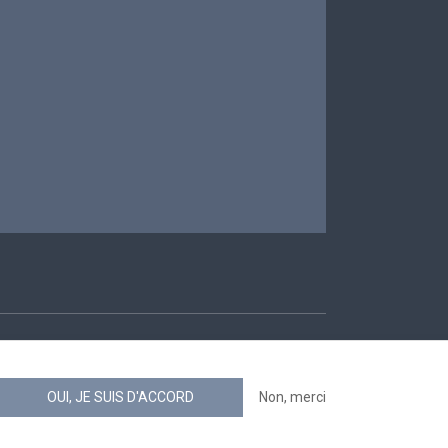
ccessibilité
OUI, JE SUIS D'ACCORD
Non, merci
news.belgium flux RSS