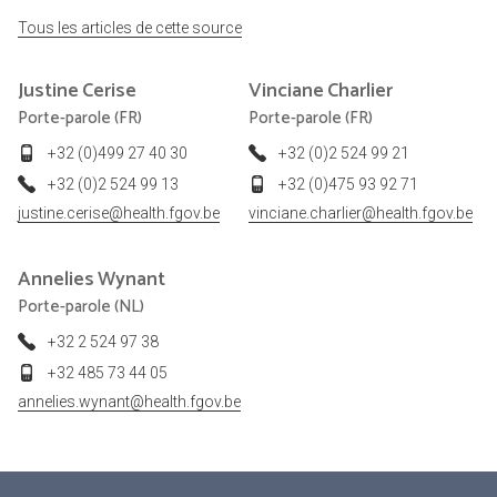
Tous les articles de cette source
Justine
Cerise
Vinciane
Charlier
Porte-parole (FR)
Porte-parole (FR)
+32 (0)499 27 40 30
+32 (0)2 524 99 21
+32 (0)2 524 99 13
+32 (0)475 93 92 71
justine.cerise@health.fgov.be
vinciane.charlier@health.fgov.be
Annelies
Wynant
Porte-parole (NL)
+32 2 524 97 38
+32 485 73 44 05
annelies.wynant@health.fgov.be