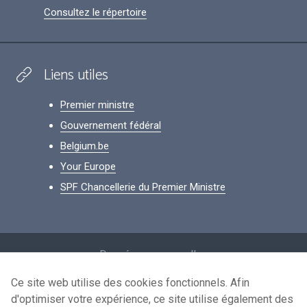
Consultez le répertoire
Liens utiles
Premier ministre
Gouvernement fédéral
Belgium.be
Your Europe
SPF Chancellerie du Premier Ministre
Footer
Données personnelles
Conditions de réutilisation
Ce site web utilise des cookies fonctionnels. Afin
d'optimiser votre expérience, ce site utilise également des
Contactez-nous