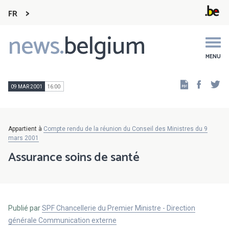
FR
news.
belgium
Main
navigation
MENU
Faceb
Tw
09 MAR 2001
16:00
Appartient à
Compte rendu de la réunion du Conseil des Ministres du 9
mars 2001
Assurance soins de santé
Publié par
SPF Chancellerie du Premier Ministre - Direction
générale Communication externe