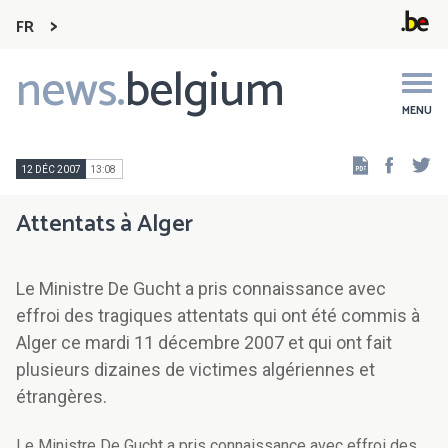
FR
news.
belgium
Main
navigation
MENU
Faceb
Tw
12 DÉC 2007
13:08
Attentats à Alger
Le Ministre De Gucht a pris connaissance avec
effroi des tragiques attentats qui ont été commis à
Alger ce mardi 11 décembre 2007 et qui ont fait
plusieurs dizaines de victimes algériennes et
étrangères.
Le Ministre De Gucht a pris connaissance avec effroi des