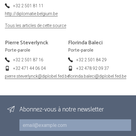
+32 2 501 81 11
http://diplomatie.belgium.be
Tous les articles de cette source
Pierre
Steverlynck
Florinda
Baleci
Porte-parole
Porte-parole
+32 2 501 87 16
+32 2 501 84 29
+32 471 44 06 04
+32 478 92 09 37
pierre.steverlynck@diplobel.fed.be
florinda.baleci@diplobel.fed.be
Abonnez-vous à notre newsletter
Courriel