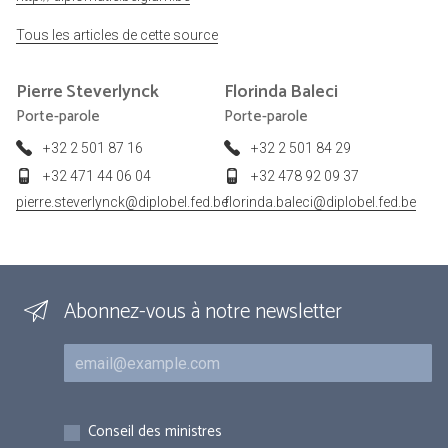
Tous les articles de cette source
Pierre
Steverlynck
Florinda
Baleci
Porte-parole
Porte-parole
+32 2 501 87 16
+32 2 501 84 29
+32 471 44 06 04
+32 478 92 09 37
pierre.steverlynck@diplobel.fed.be
florinda.baleci@diplobel.fed.be
Abonnez-vous à notre newsletter
Courriel
Inscriptions
Conseil des ministres