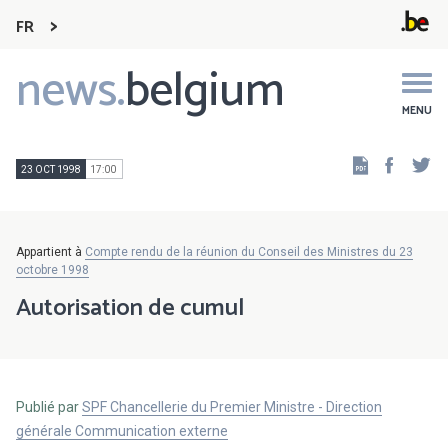
FR
news.
belgium
Main
navigation
MENU
Faceb
Tw
23 OCT 1998
17:00
Appartient à
Compte rendu de la réunion du Conseil des Ministres du 23
octobre 1998
Autorisation de cumul
Publié par
SPF Chancellerie du Premier Ministre - Direction
générale Communication externe