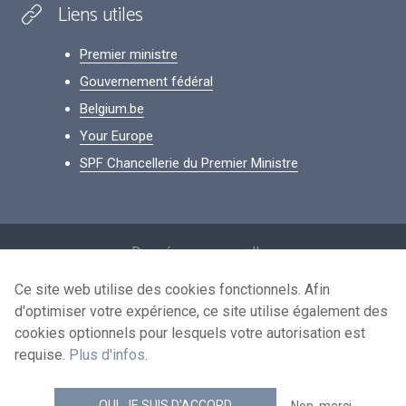
Liens utiles
Premier ministre
Gouvernement fédéral
Belgium.be
Your Europe
SPF Chancellerie du Premier Ministre
Footer
Données personnelles
Conditions de réutilisation
Ce site web utilise des cookies fonctionnels. Afin
d'optimiser votre expérience, ce site utilise également des
Contactez-nous
cookies optionnels pour lesquels votre autorisation est
Accessibilité
requise.
Plus d'infos
.
news.belgium flux RSS
OUI, JE SUIS D'ACCORD
Non, merci