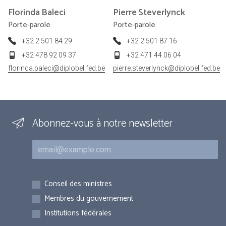
Florinda
Baleci
Pierre
Steverlynck
Porte-parole
Porte-parole
+32 2 501 84 29
+32 2 501 87 16
+32 478 92 09 37
+32 471 44 06 04
florinda.baleci@diplobel.fed.be
pierre.steverlynck@diplobel.fed.be
Abonnez-vous à notre newsletter
Courriel
Inscriptions
Conseil des ministres
Membres du gouvernement
Institutions fédérales