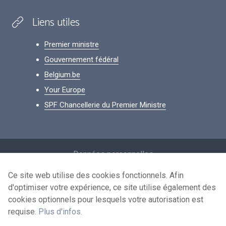
Liens utiles
Premier ministre
Gouvernement fédéral
Belgium.be
Your Europe
SPF Chancellerie du Premier Ministre
Footer
Données personnelles
Conditions de réutilisation
Ce site web utilise des cookies fonctionnels. Afin
d'optimiser votre expérience, ce site utilise également des
Contactez-nous
cookies optionnels pour lesquels votre autorisation est
Accessibilité
requise.
Plus d'infos
.