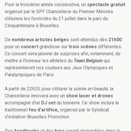
Pour la troisième année consécutive, un
spectacle gratuit
organisé par le SPF Chancellerie du Premier Ministre
clôturera les festivités du 21 juillet dans le parc du
Cinquantenaire à Bruxelles.
De
nombreux artistes belges
sont attendus dès
21h00
pour un
concert
grandiose sur
trois scènes
différentes.
Ce concert sera jalonné de surprises afin, notamment, de
mettre à l’honneur les athlètes du
Team Belgium
qui
représenteront nos couleurs aux Jeux Olympiques et
Paralympiques de Paris.
A partir de 22h20, pour clôturer la soirée en beauté, la
Chancellerie innovera avec un
show laser et drones
accompagné d’un
DJ set
du tonnerre. Ce show inclura le
traditionnel
feu d’artifice,
organisé par le Syndicat
d’initiative-Bruxelles Promotion.
Des
foodtrucks
et des
bars
seront disponibles dans le