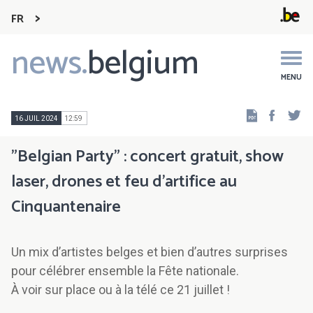
FR
news.
belgium
Main
navigation
MENU
Faceb
Tw
16 JUIL 2024
12:59
"Belgian Party" : concert gratuit, show
laser, drones et feu d’artifice au
Cinquantenaire
Un mix d’artistes belges et bien d’autres surprises
pour célébrer ensemble la Fête nationale.
À voir sur place ou à la télé ce 21 juillet !