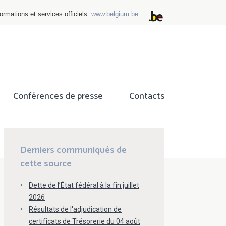
ormations et services officiels:
www.belgium.be
Conférences de presse
Contacts
ok
tter
Derniers communiqués de
cette source
Dette de l’État fédéral à la fin juillet
2026
Résultats de l'adjudication de
certificats de Trésorerie du 04 août