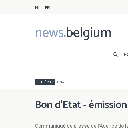
NL
FR
news.
belgium
Main
navigation
R
09 AOÛ 2007
17:14
Bon d'Etat - émissio
Communiqué de presse de l'Agence de la