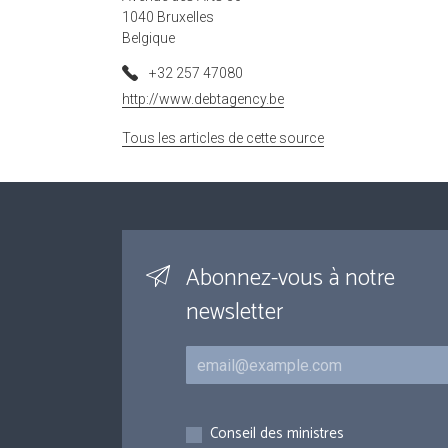
1040 Bruxelles
Belgique
+32 257 47080
http://www.debtagency.be
Tous les articles de cette source
Abonnez-vous à notre
newsletter
Courriel
Inscriptions
Conseil des ministres