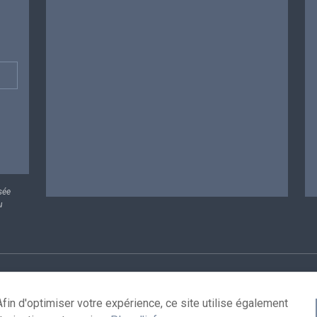
sée
u
rsonnelles
Conditions de réutilisation
Contactez-nous
A
fin d'optimiser votre expérience, ce site utilise également