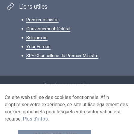
Liens utiles
Premier ministre
Gouvernement fédéral
Belgium.be
Your Europe
SPF Chancellerie du Premier Ministre
Footer
Données personnelles
Conditions de réutilisation
Ce site web utilise des cookies fonctionnels. Afin
d'optimiser votre expérience, ce site utilise également des
Contactez-nous
cookies optionnels pour lesquels votre autorisation est
Accessibilité
requise.
Plus d'infos
.
news.belgium flux RSS