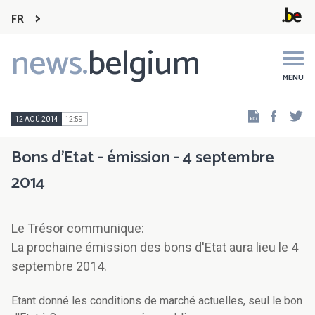
FR
news.
belgium
Main
navigation
MENU
Faceb
Tw
12 AOÛ 2014
12:59
Bons d'Etat - émission - 4 septembre
2014
Le Trésor communique:
La prochaine émission des bons d'Etat aura lieu le 4
septembre 2014.
Etant donné les conditions de marché actuelles, seul le bon