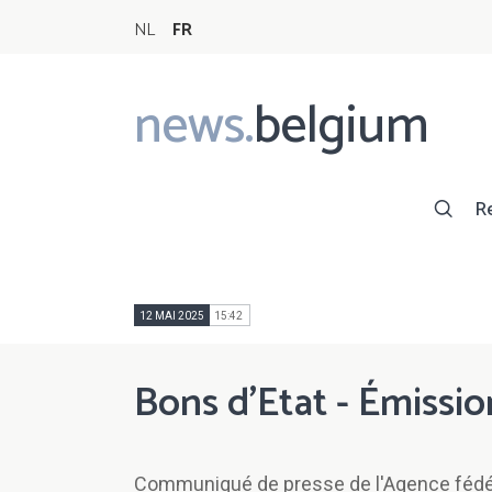
NL
FR
news.
belgium
Main
navigation
R
12 MAI 2025
15:42
Bons d'Etat - Émissi
Communiqué de presse de l'Agence fédér