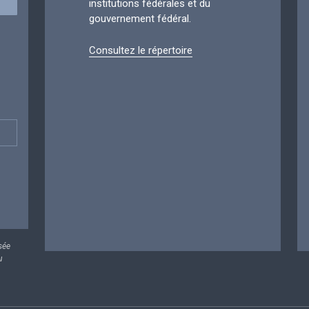
institutions fédérales et du
gouvernement fédéral.
Consultez le répertoire
sée
u