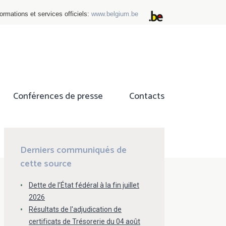
ormations et services officiels:
www.belgium.be
Conférences de presse
Contacts
ok
tter
Derniers communiqués de
cette source
Dette de l’État fédéral à la fin juillet
2026
Résultats de l'adjudication de
certificats de Trésorerie du 04 août