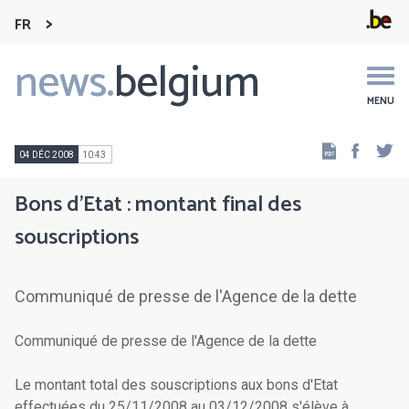
FR
news.
belgium
Main
navigation
MENU
Faceb
Tw
04 DÉC 2008
10:43
Bons d'Etat : montant final des
souscriptions
Communiqué de presse de l'Agence de la dette
Communiqué de presse de l'Agence de la dette
Le montant total des souscriptions aux bons d'Etat
effectuées du 25/11/2008 au 03/12/2008 s'élève à