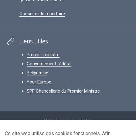
Consultez le répertoire
Liens utiles
Premier ministre
Gouvernement fédéral
Belgium.be
Your Europe
SPF Chancellerie du Premier Ministre
Footer
Données personnelles
Conditions de réutilisation
Ce site web utilise des cookies fonctionnels. Afin