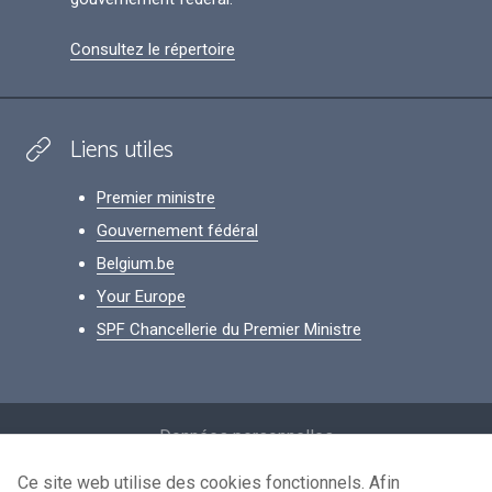
Consultez le répertoire
Liens utiles
Premier ministre
Gouvernement fédéral
Belgium.be
Your Europe
SPF Chancellerie du Premier Ministre
Footer
Données personnelles
Conditions de réutilisation
Ce site web utilise des cookies fonctionnels. Afin