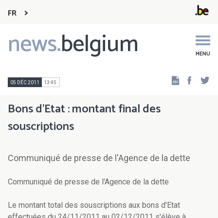
FR
news.
belgium
Main
navigation
MENU
Faceb
Tw
05 DÉC 2011
13:45
Bons d'Etat : montant final des
souscriptions
Communiqué de presse de l'Agence de la dette
Communiqué de presse de l'Agence de la dette
Le montant total des souscriptions aux bons d'Etat
effectuées du 24/11/2011 au 02/12/2011 s'élève à