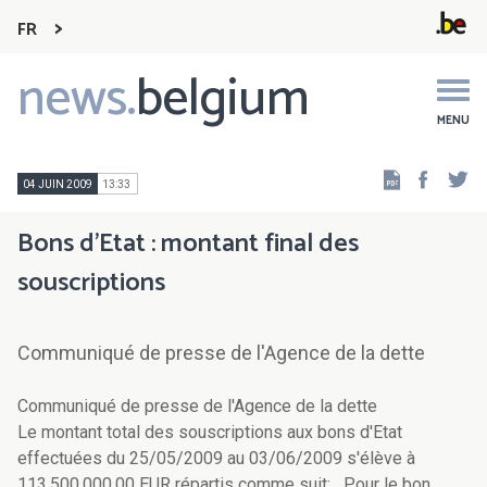
FR
news.
belgium
Main
navigation
MENU
Faceb
Tw
04 JUIN 2009
13:33
Bons d'Etat : montant final des
souscriptions
Communiqué de presse de l'Agence de la dette
Communiqué de presse de l'Agence de la dette
Le montant total des souscriptions aux bons d'Etat
effectuées du 25/05/2009 au 03/06/2009 s'élève à
113.500.000,00 EUR répartis comme suit: Pour le bon