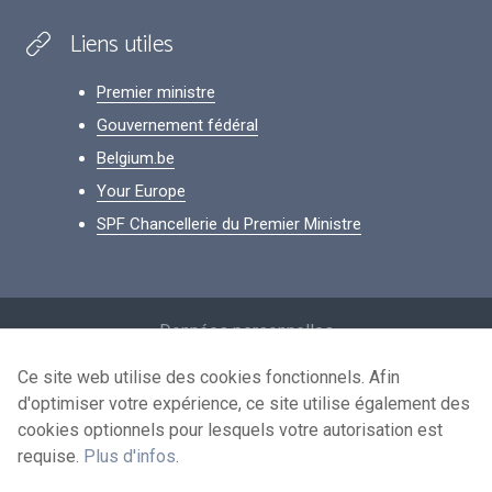
Liens utiles
Premier ministre
Gouvernement fédéral
Belgium.be
Your Europe
SPF Chancellerie du Premier Ministre
Footer
Données personnelles
Conditions de réutilisation
Ce site web utilise des cookies fonctionnels. Afin
d'optimiser votre expérience, ce site utilise également des
Contactez-nous
cookies optionnels pour lesquels votre autorisation est
Accessibilité
requise.
Plus d'infos
.