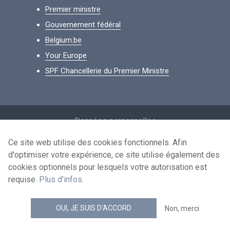
Premier ministre
Gouvernement fédéral
Belgium.be
Your Europe
SPF Chancellerie du Premier Ministre
Footer
Données personnelles
Conditions de réutilisation
Ce site web utilise des cookies fonctionnels. Afin
d'optimiser votre expérience, ce site utilise également des
Contactez-nous
cookies optionnels pour lesquels votre autorisation est
Accessibilité
requise.
Plus d'infos
.
news.belgium flux RSS
OUI, JE SUIS D'ACCORD
Non, merci
© 2026 - news.belgium.be