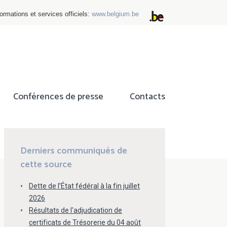
ormations et services officiels:
www.belgium.be
Conférences de presse
Contacts
ok
tter
Derniers communiqués de
cette source
Dette de l’État fédéral à la fin juillet
2026
Résultats de l'adjudication de
certificats de Trésorerie du 04 août