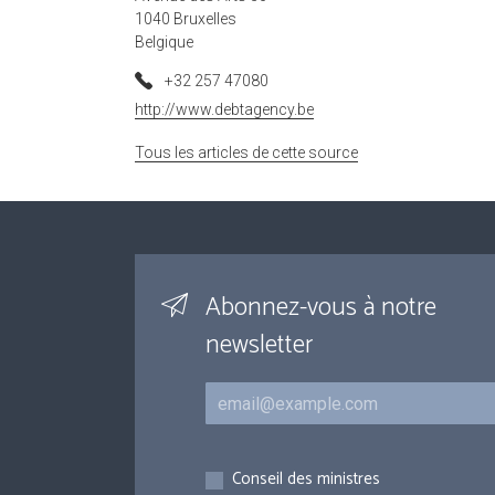
1040 Bruxelles
Belgique
+32 257 47080
http://www.debtagency.be
Tous les articles de cette source
Abonnez-vous à notre
newsletter
Courriel
Inscriptions
Conseil des ministres