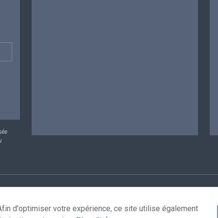
sée
u
rsonnelles
Conditions de réutilisation
Contactez-nous
A
fin d'optimiser votre expérience, ce site utilise également