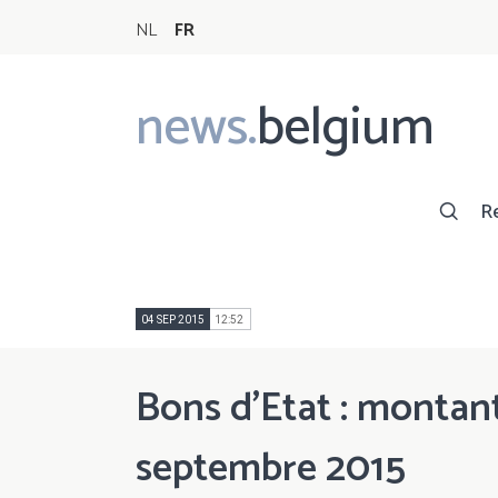
NL
FR
news.
belgium
Main
navigation
R
04 SEP 2015
12:52
Bons d'Etat : montant
septembre 2015