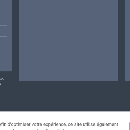
sée
u
rsonnelles
Conditions de réutilisation
Contactez-nous
A
fin d'optimiser votre expérience, ce site utilise également