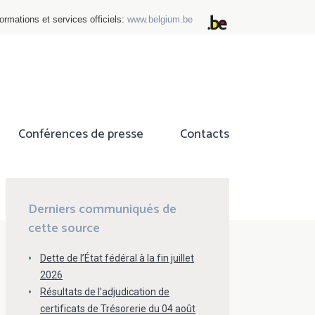
ormations et services officiels:
www.belgium.be
Conférences de presse
Contacts
ok
tter
Derniers communiqués de
cette source
Dette de l’État fédéral à la fin juillet
2026
Résultats de l'adjudication de
certificats de Trésorerie du 04 août