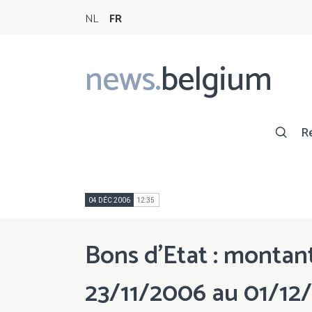
NL
FR
news.
belgium
Main
navigation
R
04 DÉC 2006
12:35
Bons d'Etat : montant
23/11/2006 au 01/12