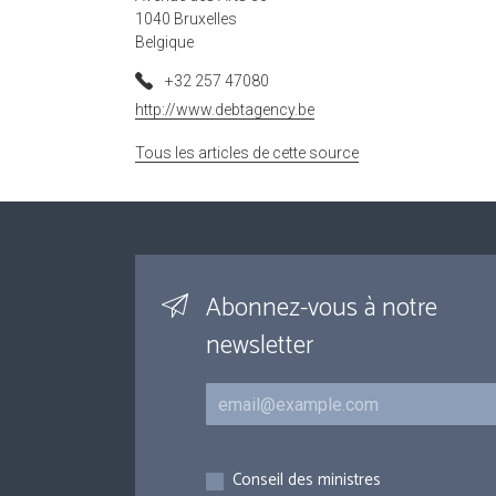
1040 Bruxelles
Belgique
+32 257 47080
http://www.debtagency.be
Tous les articles de cette source
Abonnez-vous à notre
newsletter
Courriel
Inscriptions
Conseil des ministres