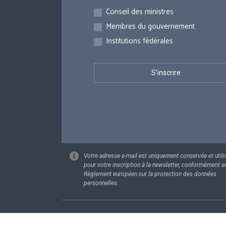
Inscriptions
Conseil des ministres
Membres du gouvernement
Institutions fédérales
Votre adresse e-mail est uniquement conservée et utili
pour votre inscription à la newsletter, conformément a
Règlement européen sur la protection des données
personnelles.
Footer
Données pe