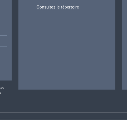
Consultez le répertoire
sée
u
rsonnelles
Conditions de réutilisation
Contactez-nous
A