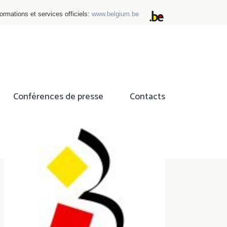
ormations et services officiels:
www.belgium.be
Conférences de presse
Contacts
ok
tter