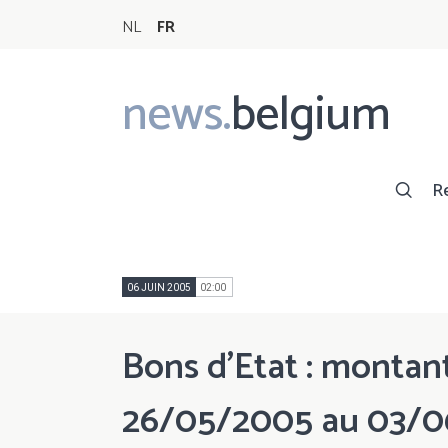
NL
FR
news.
belgium
Main
navigation
R
06 JUIN 2005
02:00
Bons d'Etat : montant
26/05/2005 au 03/0