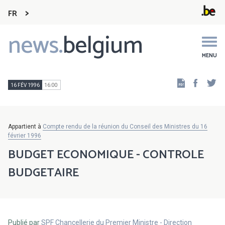
FR
news.
belgium
Main
navigation
MENU
Faceb
Tw
16 FÉV 1996
16:00
Appartient à
Compte rendu de la réunion du Conseil des Ministres du 16
février 1996
BUDGET ECONOMIQUE - CONTROLE
BUDGETAIRE
Publié par
SPF Chancellerie du Premier Ministre - Direction