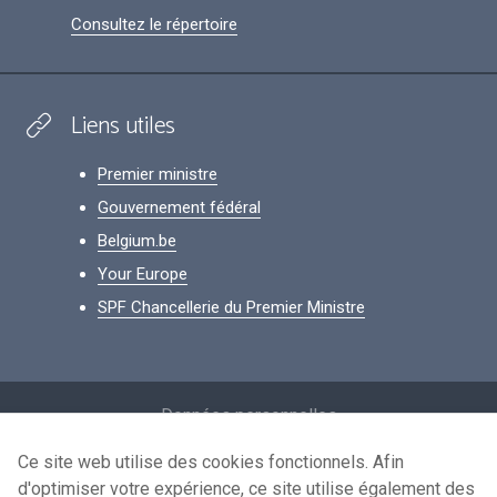
Consultez le répertoire
Liens utiles
Premier ministre
Gouvernement fédéral
Belgium.be
Your Europe
SPF Chancellerie du Premier Ministre
Footer
Données personnelles
Conditions de réutilisation
Ce site web utilise des cookies fonctionnels. Afin
d'optimiser votre expérience, ce site utilise également des
Contactez-nous