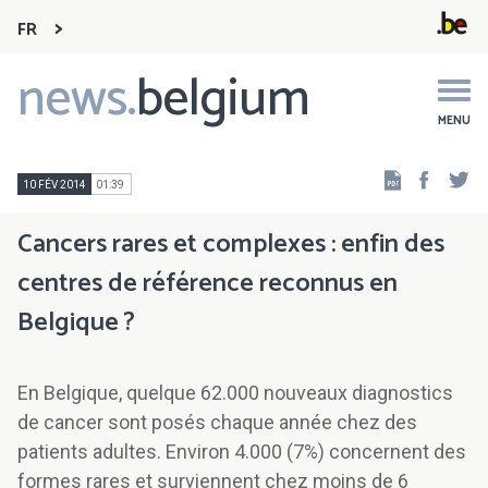
FR
news.
belgium
Main
navigation
MENU
Faceb
Tw
10 FÉV 2014
01:39
Cancers rares et complexes : enfin des
centres de référence reconnus en
Belgique ?
En Belgique, quelque 62.000 nouveaux diagnostics
de cancer sont posés chaque année chez des
patients adultes. Environ 4.000 (7%) concernent des
formes rares et surviennent chez moins de 6