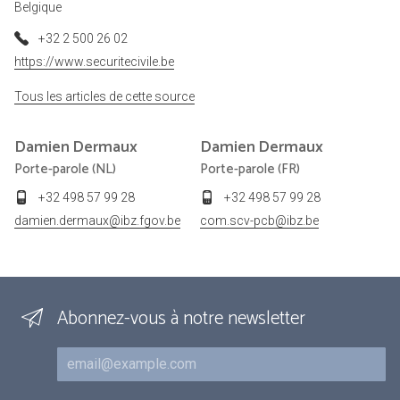
Belgique
+32 2 500 26 02
https://www.securitecivile.be
Tous les articles de cette source
Damien
Dermaux
Damien
Dermaux
Porte-parole (NL)
Porte-parole (FR)
+32 498 57 99 28
+32 498 57 99 28
damien.dermaux@ibz.fgov.be
com.scv-pcb@ibz.be
Abonnez-vous à notre newsletter
Courriel