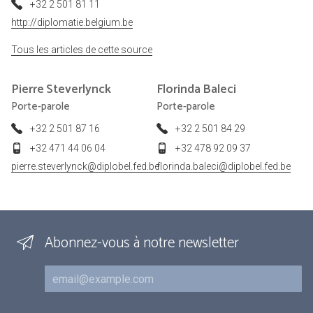
+32 2 501 81 11
http://diplomatie.belgium.be
Tous les articles de cette source
Pierre
Steverlynck
Florinda
Baleci
Porte-parole
Porte-parole
+32 2 501 87 16
+32 2 501 84 29
+32 471 44 06 04
+32 478 92 09 37
pierre.steverlynck@diplobel.fed.be
florinda.baleci@diplobel.fed.be
Abonnez-vous à notre newsletter
Courriel