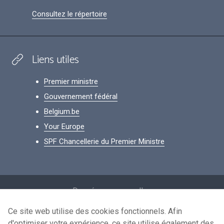
Consultez le répertoire
Liens utiles
Premier ministre
Gouvernement fédéral
Belgium.be
Your Europe
SPF Chancellerie du Premier Ministre
Footer
Données personnelles
Conditions de réutilisation
Ce site web utilise des cookies fonctionnels. Afin
d'optimiser votre expérience, ce site utilise également des